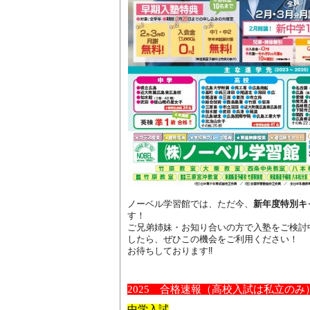
ノーベル学習館では、ただ今、
新年度特別キ
す！
ご兄弟姉妹・お知り合いの方で入塾をご検討
したら、ぜひこの機会をご利用ください！
お待ちしております‼
2025
合格速報
（高校入試は私立のみ
中学入試