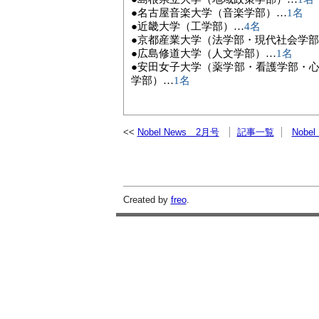
●
名古屋音楽大学（音楽学部）
…
1
名
●
近畿大学（工学部）
…
4
名
●
京都産業大学（法学部・現代社会学部
●
広島修道大学（人文学部）
…
1
名
●
安田女子大学（薬学部・看護学部・心理
学部）
…
1
名
Nobel News 2月号
記事一覧
Nobe
Created by
freo
.