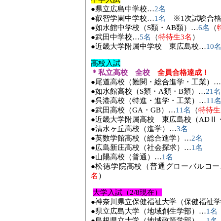
●県立広島中学校…
2
名
●叡智学園中学校…
1
名
※
1
次試験合
●如水館中学校（
S
類・
AB
類）…
6
名
（
●武田中学校…
5
名
（
特待生
3
名
）
●近畿大学附属中学校 東広島校…
10
高校入試
＊私立高校 全校
全員合格達成！
●尾道高校（難関・総合進学・工業）…
●如水館高校（
S
類・
A
類・
B
類）…
21
名
●呉港高校（特進・進学・工業）…
11
●武田高校（
GA
・
GB
）…
11
名
（
特待生
●近畿大学附属高校 東広島校（
AD
Ⅱ
●清水ヶ丘高校（進学）…
3
名
●英数学館高校（総合進学）…
2
名
●広島新庄高校（社会探求）…
1
名
●山陽高校（普通）…
1
名
●松徳学院高校（普通グローバルコー
名
）
大学入試
（
2/8
現在）
●
神奈川県立保健福祉大学（保健福祉学
●
県立広島大学（地域創生学部）
…
1
名
●
島根県立大学（地域政策学部）
…
1
名