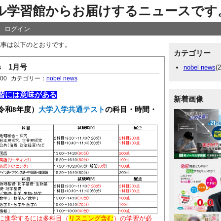
ル学習館からお届けするニュースです
ログイン
の記事は以下のとおりです。
カテゴリー
ws 1月号
nobel news
(2
:00
カテゴリー：
nobel news
習には意味がある
新着画像
令和
8
年度）
大学入学共通テスト
の科目・時間・
に進学するには
多科目（
リスニング含む
）の学習が必