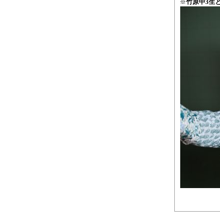
※
竹原
中
3
生