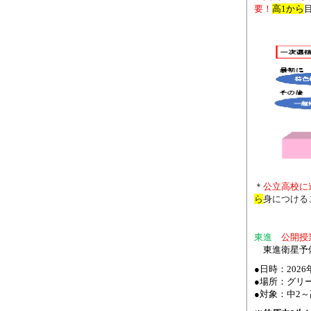
要！
高
1
から
＊
公立高校に
ら
身につける
東進
公開授
東進衛星予
●日時：2026
●場所：グ
●対象：中
2
～