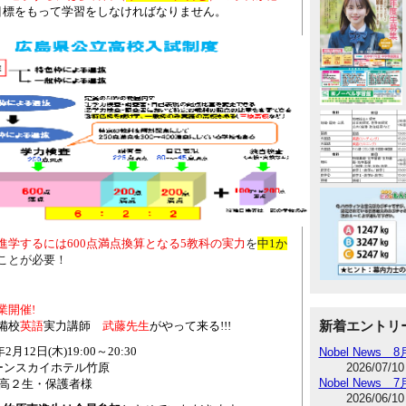
目標をもって学習をしなければなりません。
進学するには
600
点満点換算となる
5
教科の実力
を
中
1
か
ことが必要！
業開催
!
月特
新着エントリ
備校
英語
実力講師
武藤先生
がやって来る
!!!
年
2
月
12
日
(
木
)19:00
～
20:30
Nobel News 
2026/07/10
リーンスカイホテル竹原
Nobel News 
高２生・保護者様
2026/06/10