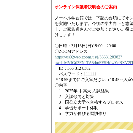
オンライン保護者説明会のご案内
ノーベル学習館では、下記の要項にてオ
を実施いたします。
今後の学力向上と志
非、ご家族皆さんでご参加ください。
役
けします！
〇日時：
3
月
16
日
(
日
)19:00
～
20:00
〇
ZOOM
アドレス
https://us02web.zoom.us/j/3663128382?
pwd=MVJGd3FNaTA5dmFFSHdwYnBXV2lT
ID
：
366 312 8382
パスワード：
111111
＊
18:55
までにご入室ださい（
18:45
～入室
〇内容
1．2025
年 中高大 入試結果
2．入試傾向と対策
3．国公立大学へ合格するプロセス
4．学習サポート体制
5．学力が伸びる習慣作り