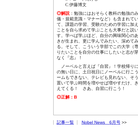
C:
伊藤博文
◎解説
：勉強にはおそらく教科の勉強の
儀・規範意識・マナーなど）も含まれて
て、課題の学習、受験のための学習に加
ことを自ら求めて学ぶことも大事だと説
す。学べば学ぶほど、自分の興味関心の
きが生まれ、更に学んでみたい、深めて
る。そして、こういう学部でこの大学（
りたいことを自分の仕事にしたいと志が
なく『志』！
ノーベルと言えば『自習』！学校帰りに
の無い日に、土日祝日にノーベルに行こ
ームもできない、テレビも見れない、そ
置いて学ぶ時間を増やせば増やすだけ、
えてくる！ さあ、自習
◎正解：B
記事一覧
Nobel News 6月号